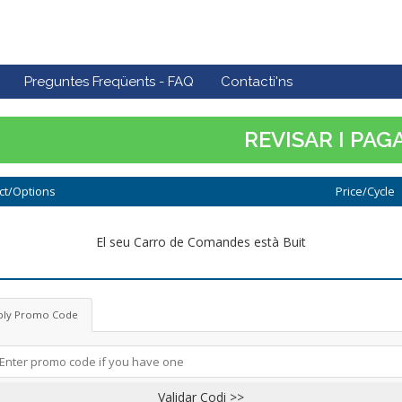
Preguntes Freqüents - FAQ
Contacti'ns
REVISAR I PAG
ct/Options
Price/Cycle
El seu Carro de Comandes està Buit
ply Promo Code
Validar Codi >>