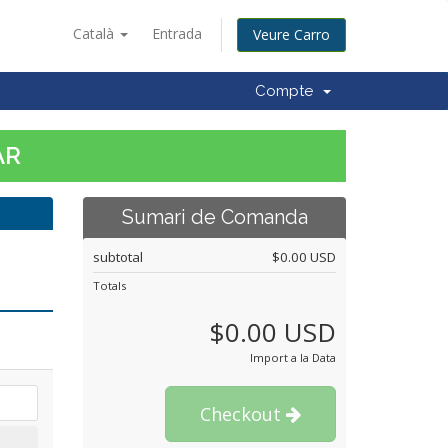
Català
Entrada
Veure Carro
Compte
AR
Sumari de Comanda
subtotal
$0.00 USD
Totals
$0.00 USD
Import a la Data
Checkout