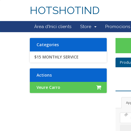
HOTSHOTIND
Àrea d'Inici clients
Store
Promocions
Categories
$15 MONTHLY SERVICE
Produ
Actions
Veure Carro
Ap