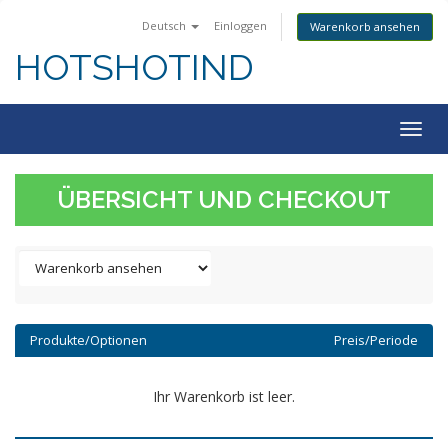
Deutsch
Einloggen
Warenkorb ansehen
HOTSHOTIND
Togg
navig
ÜBERSICHT UND CHECKOUT
Produkte/Optionen
Preis/Periode
Ihr Warenkorb ist leer.