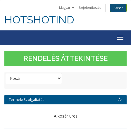
Magyar
Bejelentkezés
Kosár
HOTSHOTIND
Togg
navig
RENDELÉS ÁTTEKINTÉSE
Termék/Szolgáltatás
Ár
A kosár üres