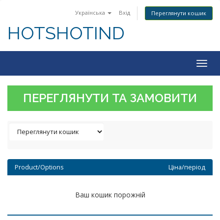
Українська
Вхід
Переглянути кошик
HOTSHOTIND
Togg
navig
ПЕРЕГЛЯНУТИ ТА ЗАМОВИТИ
Product/Options
Ціна/період
Ваш кошик порожній