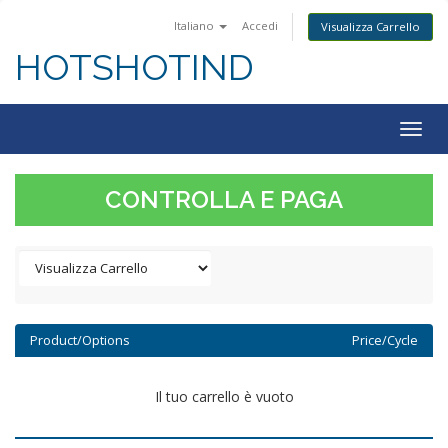
Italiano
Accedi
Visualizza Carrello
HOTSHOTIND
Togg
navig
CONTROLLA E PAGA
Product/Options
Price/Cycle
Il tuo carrello è vuoto