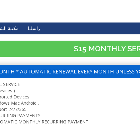
راسلنا
مكتبة الش
$15 MONTHLY SE
ONTH * AUTOMATIC RENEWAL EVERY MONTH UNLESS Y
L SERVICE
evices )
ported Devices
dows Mac Android ,
ort 24/7/365
URRING PAYMENTS
OMATIC MONTHLY RECURRING PAYMENT