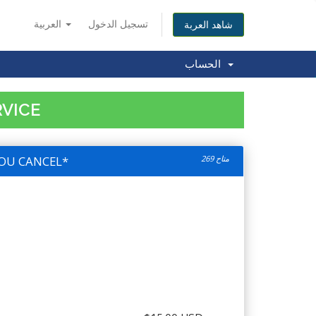
تسجيل الدخول
العربية
شاهد العربة
الحساب
RVICE
OU CANCEL*
269 متاح