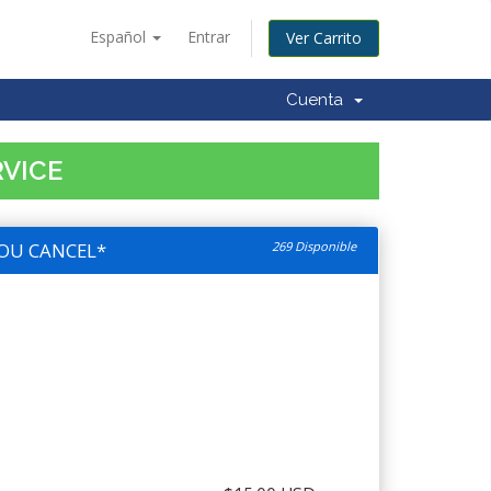
Español
Entrar
Ver Carrito
Cuenta
RVICE
OU CANCEL*
269 Disponible