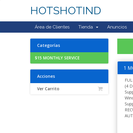
HOTSHOTIND
Área de Clientes
Tienda
Anuncios
Categorías
$15 MONTHLY SERVICE
1 M
Acciones
FUL
(4 D
Ver Carrito
Sup
Win
Supp
REC
AUT