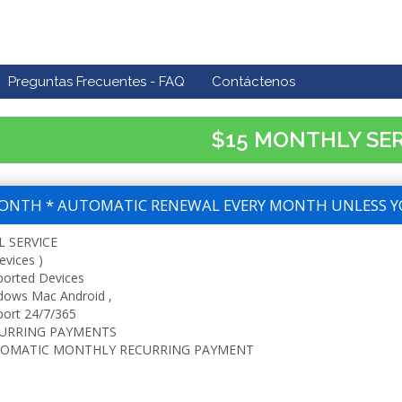
Preguntas Frecuentes - FAQ
Contáctenos
$15 MONTHLY SE
ONTH * AUTOMATIC RENEWAL EVERY MONTH UNLESS Y
L SERVICE
evices )
ported Devices
dows Mac Android ,
ort 24/7/365
URRING PAYMENTS
OMATIC MONTHLY RECURRING PAYMENT